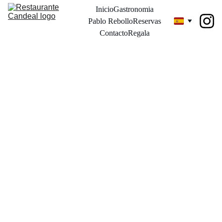
Inicio
Gastronomia
Pablo Rebollo
Reservas
Contacto
Regala
Menu
mercad
o